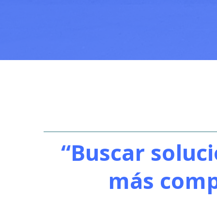
“Buscar soluc
más compe