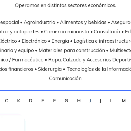
Operamos en distintos sectores económicos.
espacial • Agroindustria • Alimentos y bebidas • Asegura
riz y autopartes • Comercio minorista • Consultoría • E
Eléctrico • Electrónico • Energía • Logística e infraestructur
naria y equipo • Materiales para construcción • Multisecto
ico / Farmacéutico • Ropa, Calzado y Accesorios Deporti
cios financieros • Siderurgia • Tecnologías de la Informació
Comunicación
C
K
D
E
F
G
H
I
J
L
M