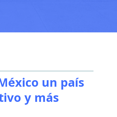
México un país
tivo y más