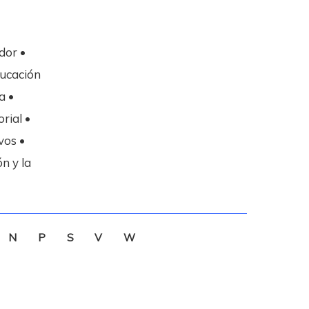
dor •
ducación
a •
rial •
vos •
n y la
N
P
S
V
W