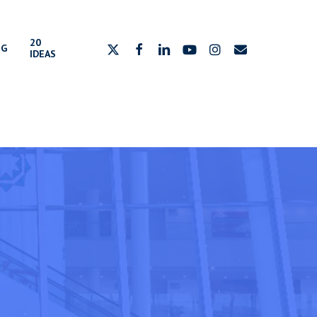
20
x-
facebook
linkedin
youtube
instagram
email
OG
IDEAS
twitter