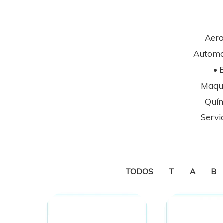
Aero
Automot
• 
Maqui
Quím
Servi
ROLA
IBM
TODOS
T
A
B