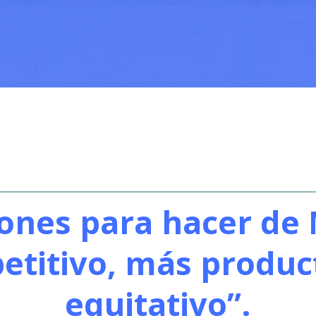
iones para hacer de 
titivo, más produc
equitativo”.