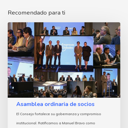
Recomendado para ti
Asamblea
ordinaria
de
socios
Asamblea ordinaria de socios
El Consejo fortalece su gobernanza y compromiso
institucional. Ratificamos a Manuel Bravo como