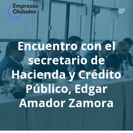
Skip
Menu
to
Close
main
Menu
content
Encuentro con el
secretario de
Hacienda y Crédito
Público, Edgar
Amador Zamora