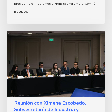
presidente e integramos a Francisco Valdivia al Comité
Ejecutivo.
Reunión
con
Ximena
Escobedo,
Subsecretaría
de
Industria
y
Comercio
Reunión con Ximena Escobedo,
Subsecretaría de Industria y