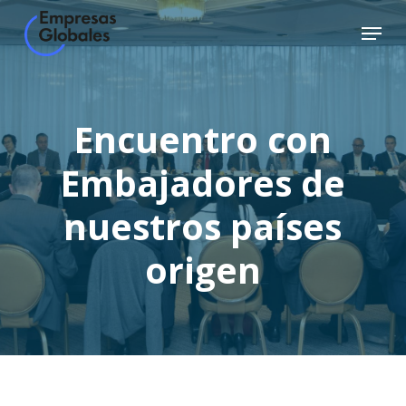
Skip
Menu
to
Close
main
Menu
content
Encuentro con
Embajadores de
nuestros países
origen