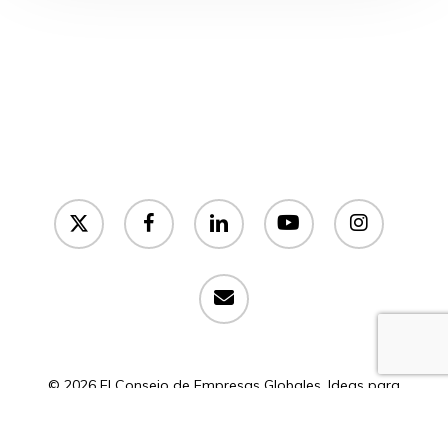
x-
facebook
linkedin
youtube
instagram
twitter
email
© 2026 El Consejo de Empresas Globales. Ideas para
México | Todos los derechos reservados