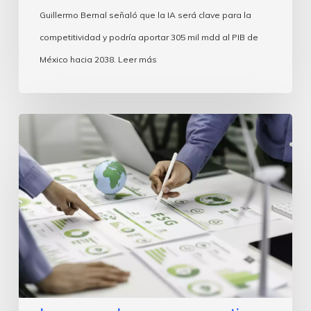
en
Guillermo Bernal señaló que la IA será clave para la
2038
competitividad y podría aportar 305 mil mdd al PIB de
México hacia 2038. Leer más
La
nueva
gobernanza
corporativa
avanza,
pero
urge
consolidarla