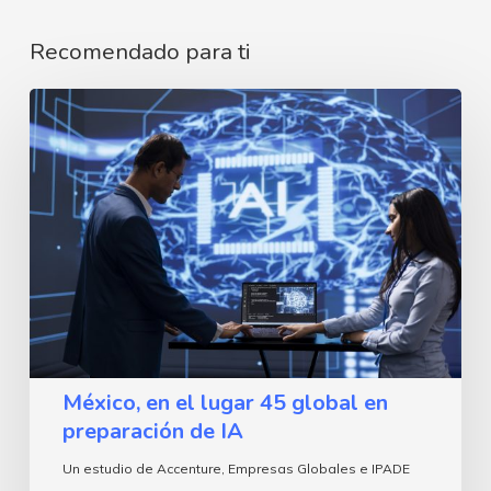
Recomendado para ti
México,
en
el
lugar
45
global
en
preparación
de
México, en el lugar 45 global en
IA
preparación de IA
Un estudio de Accenture, Empresas Globales e IPADE