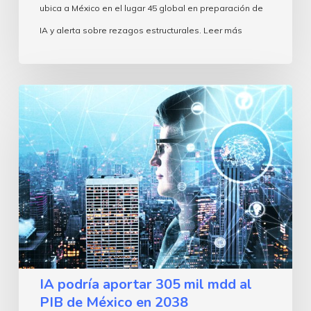
ubica a México en el lugar 45 global en preparación de
IA y alerta sobre rezagos estructurales. Leer más
IA
podría
aportar
305
mil
mdd
al
PIB
de
IA podría aportar 305 mil mdd al
México
PIB de México en 2038