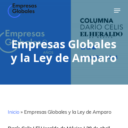
Skip
Menu
to
Close
main
Menu
content
Empresas Globales
y la Ley de Amparo
Inicio
»
Empresas Globales y la Ley de Amparo