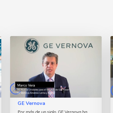
GE
D
Vernova
GE Vernova
Por más de un siglo, GE Vernova ha