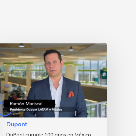
upont
Dupont
DuPont cumple 100 años en México