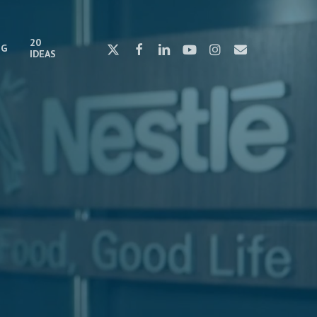
20
x-
facebook
linkedin
youtube
instagram
email
OG
IDEAS
twitter