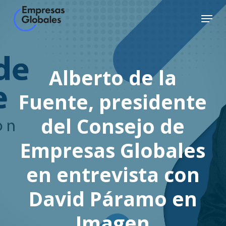
Skip
Menu
to
Close
main
Menu
content
Alberto de la
Fuente, presidente
del Consejo de
Empresas Globales
en entrevista con
David Páramo en
Imagen