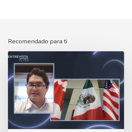
Recomendado para ti
Entrevista
Guillermo
Bernal
|
Miguel
Moscosa