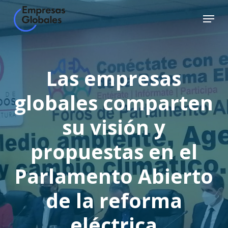
Skip
Menu
to
Close
main
Menu
content
Las empresas
globales comparten
su visión y
propuestas en el
Parlamento Abierto
de la reforma
eléctrica