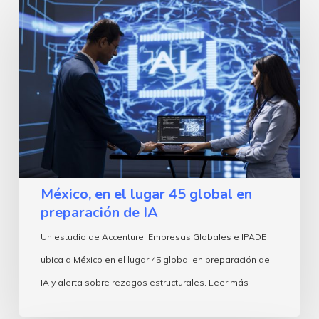
México,
en
el
lugar
45
global
en
preparación
de
México, en el lugar 45 global en
IA
preparación de IA
Un estudio de Accenture, Empresas Globales e IPADE
ubica a México en el lugar 45 global en preparación de
IA y alerta sobre rezagos estructurales. Leer más