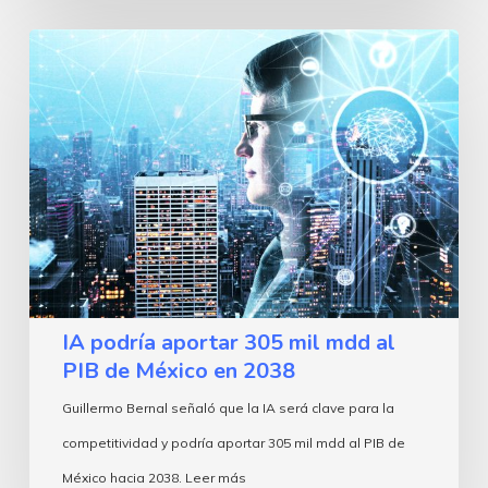
IA
podría
aportar
305
mil
mdd
al
PIB
de
IA podría aportar 305 mil mdd al
México
PIB de México en 2038
en
Guillermo Bernal señaló que la IA será clave para la
2038
competitividad y podría aportar 305 mil mdd al PIB de
México hacia 2038. Leer más