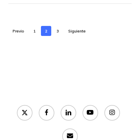
Previo
1
2
3
Siguiente
x-
facebook
linkedin
youtube
instagram
twitter
email